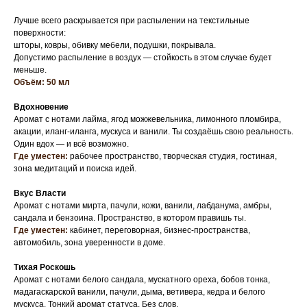
Лучше всего раскрывается при распылении на текстильные
поверхности:
шторы, ковры, обивку мебели, подушки, покрывала.
Допустимо распыление в воздух — стойкость в этом случае будет
меньше.
Объём: 50 мл
Вдохновение
Аромат с нотами лайма, ягод можжевельника, лимонного пломбира,
акации, иланг-иланга, мускуса и ванили. Ты создаёшь свою реальность.
Один вдох — и всё возможно.
Где уместен:
рабочее пространство, творческая студия, гостиная,
зона медитаций и поиска идей.
Вкус Власти
Аромат с нотами мирта, пачули, кожи, ванили, лабданума, амбры,
сандала и бензоина. Пространство, в котором правишь ты.
Где уместен:
кабинет, переговорная, бизнес-пространства,
автомобиль, зона уверенности в доме.
Тихая Роскошь
Аромат с нотами белого сандала, мускатного ореха, бобов тонка,
мадагаскарской ванили, пачули, дыма, ветивера, кедра и белого
мускуса. Тонкий аромат статуса. Без слов.