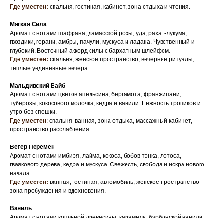
Где уместен:
спальня, гостиная, кабинет, зона отдыха и чтения.
Мягкая Сила
Аромат с нотами шафрана, дамасской розы, уда, рахат-лукума,
гвоздики, герани, амбры, пачули, мускуса и ладана. Чувственный и
глубокий. Восточный аккорд силы с бархатным шлейфом.
Где уместен:
спальня, женское пространство, вечерние ритуалы,
тёплые уединённые вечера.
Мальдивский Вайб
Аромат с нотами цветов апельсина, бергамота, франжипани,
туберозы, кокосового молочка, кедра и ванили. Нежность тропиков и
утро без спешки.
Где уместен
: спальня, ванная, зона отдыха, массажный кабинет,
пространство расслабления.
Ветер Перемен
Аромат с нотами имбиря, лайма, кокоса, бобов тонка, лотоса,
гваякового дерева, кедра и мускуса. Свежесть, свобода и искра нового
начала.
Где уместен:
ванная, гостиная, автомобиль, женское пространство,
зона пробуждения и вдохновения.
Ваниль
Аромат с нотами копчёной древесины, карамели, бурбонской ванили,