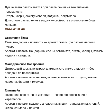
Лучше всего раскрывается при распылении на текстильные
поверхности:
шторы, ковры, обивку мебели, подушки, покрывала.
Допустимо распыление в воздух — стойкость в этом случае будет
меньше.
Объём: 50 мл
Сказочная Ёлка
Хвоя, мандарин и пряности — аромат сказки, где пахнет лесом и
чудом.
Аромат с нотами мандарина, сосны, эвкалипта, пихты, корицы, клюквы,
ладана и сандала.
Мандариновое Настроение
Цитрусовый взрыв, пузырьки шампанского и вкус радости — без
повода и по праздникам.
Аромат с нотами лимона, мандарина, шампанского, груши, ванили,
жасмина, фиалки и мускуса.
Глинтвейн
Пьянящая вишня, вино и специи — вечерняя провокация с
характером.
Аромат с нотами красного апельсина, вишни, граната, вина, специй,
кедра, сандала и пачули.