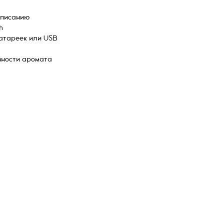
списанию
h
атареек или USB
вности аромата