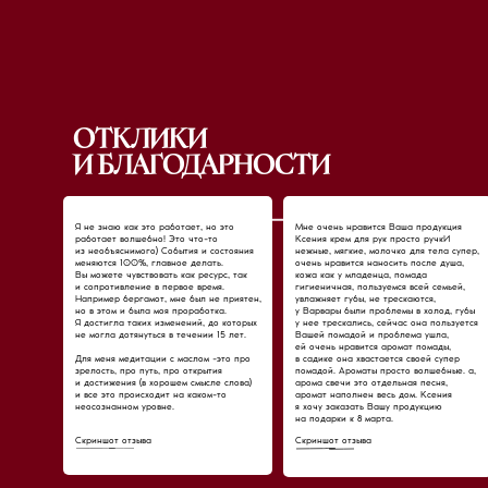
ОТКЛИКИ
И БЛАГОДАРНОСТИ
Я не знаю как это работает, но это
Мне очень нравится Ваша продукция
работает волшебно! Это что-то
Ксения крем для рук просто ручкИ
из необъяснимого) События и состояния
нежные, мягкие, молочко для тела супер,
меняются 100%, главное делать.
очень нравится наносить после душа,
Вы можете чувствовать как ресурс, так
кожа как у младенца, помада
и сопротивление в первое время.
гигиеничная, пользуемся всей семьей,
Например бергамот, мне был не приятен,
увлажняет губы, не трескаются,
но в этом и была моя проработка.
у Варвары были проблемы в холод, губы
Я достигла таких изменений, до которых
у нее трескались, сейчас она пользуется
не могла дотянуться в течении 15 лет.
Вашей помадой и проблема ушла,
ей очень нравится аромат помады,
Для меня медитации с маслом -это про
в садике она хвастается своей супер
зрелость, про путь, про открытия
помадой. Ароматы просто волшебные. а,
и достижения (в хорошем смысле слова)
арома свечи это отдельная песня,
и все это происходит на каком-то
аромат наполнен весь дом. Ксения
неосознанном уровне.
я хочу заказать Вашу продукцию
на подарки к 8 марта.
Скриншот отзыва
Скриншот отзыва