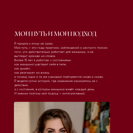
МОЙ ПУТЬ И МОЙ ПОДХОД
Я пришла к этому не сразу.
Мой путь — это годы практики, наблюдений и честного поиска
того, что действительно работает для женщины, а не
выглядит красиво на словах.
Более 15 лет я работаю с состояниями:
как женщина чувствует себя в теле,
как думает,
как реагирует на жизнь
и почему одни и те же сценарии повторяются снова и снова.
Я видела сотни историй, где изменения начинались не с
действий,
а с состояния, в котором женщина живёт каждый день.
И именно поэтому мой подход — интегративный.